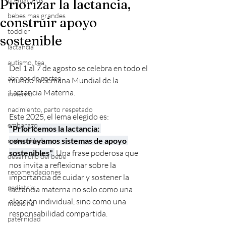
Priorizar la lactancia,
bebes mas grandes
construir apoyo
toddler
sostenible
lactancia
autismo, tea,
Del 1 al 7 de agosto se celebra en todo el 
abrigos de porteo
mundo la Semana Mundial de la 
Lactancia Materna. 
invierno
nacimiento, parto respetado
Este 2025, el lema elegido es: 
embarazo
"Prioricemos la lactancia: 
construyamos sistemas de apoyo 
maternidad
sostenibles"
.
 Una frase poderosa que 
desarrollo del bebe
nos invita a reflexionar sobre la 
recomendaciones
importancia de cuidar y sostener la 
pediatria
lactancia materna no solo como una 
elección individual, sino como una 
medicina
responsabilidad compartida.
paternidad