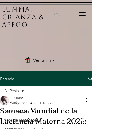
LUMMA.
Crianza &
Apego
Ver puntos
Entrada
All Posts
Lumma
All Posts
31 jul 2025
4 min de lectura
Semana Mundial de la
recién nacidos
Lactancia Materna 2025:
tipos de portabebés
prematuros