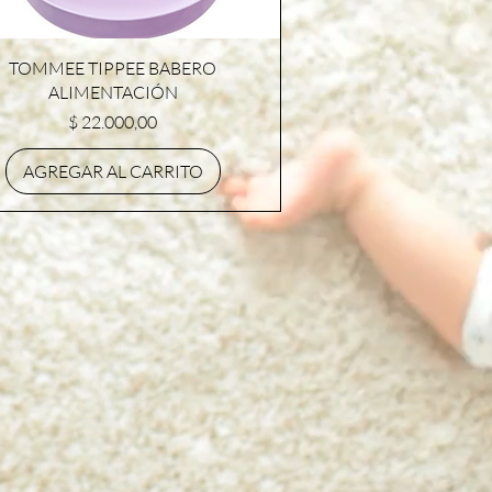
Vista rápida
TOMMEE TIPPEE BABERO
ALIMENTACIÓN
Precio
$ 22.000,00
AGREGAR AL CARRITO