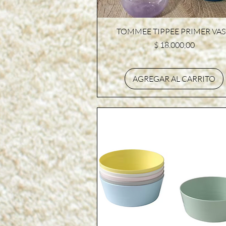
Vista rápida
TOMMEE TIPPEE PRIMER VA
Precio
$ 18.000,00
AGREGAR AL CARRITO