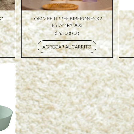
Vista rápida
SO
TOMMEE TIPPEE BIBERONES X2
ESTAMPADOS
Precio
$ 65.000,00
AGREGAR AL CARRITO