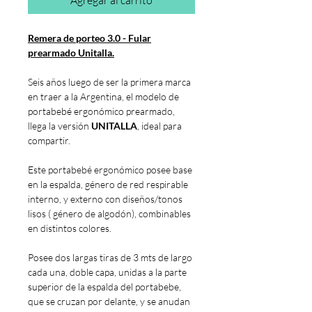
Agregar al carrito
Remera de porteo 3.0 - Fular
prearmado Unitalla.
Seis años luego de ser la primera marca
en traer a la Argentina, el modelo de
portabebé ergonómico prearmado,
llega la versión
UNITALLA
, ideal para
compartir.
Este portabebé ergonómico posee base
en la espalda, género de red respirable
interno, y externo con diseños/tonos
lisos ( género de algodón), combinables
en distintos colores.
Posee dos largas tiras de 3 mts de largo
cada una, doble capa, unidas a la parte
superior de la espalda del portabebe,
que se cruzan por delante, y se anudan