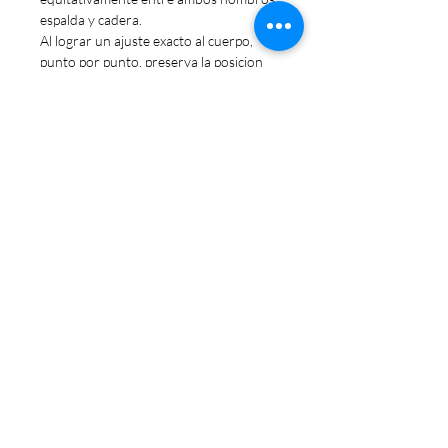
espalda y cadera.
Al lograr un ajuste exacto al cuerpo,
punto por punto, preserva la posicion
natural del bebe, en ranita para
favorecer un correcto desarrollo de su
cadera y columna.
Todo el portabebé esta confeccionado
es una sola pieza, a diferencia de otros
fulares prearmados, para que no tengas
que preocuparte de llevar la banda de
ajuste o tengas miedo de perderla.
Incluye bolsa de guardado de tela.
Modelo con Patente Registrada
INPI ®
TITULO DE MODELO Y DISEÑO
INDUSTRIAL Numero 100843
Disposición GDE N°: DI-2021-3231-
APN-DMYDI#INPI