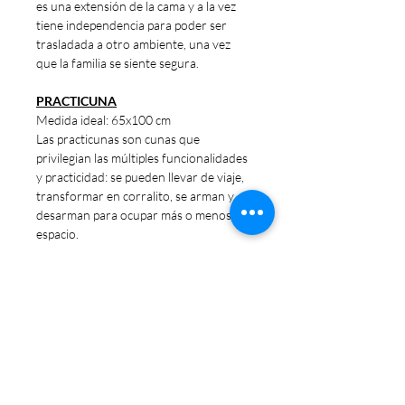
es una extensión de la cama y a la vez
tiene independencia para poder ser
trasladada a otro ambiente, una vez
que la familia se siente segura.
PRACTICUNA
Medida ideal: 65x100 cm
Las practicunas son cunas que
privilegian las múltiples funcionalidades
y practicidad: se pueden llevar de viaje,
transformar en corralito, se arman y
desarman para ocupar más o menos
espacio.
CUNA CHARRIOT
Medida ideal: 60x120 cm
Cunas hay de muchos tamaños, pero se
suele llamar "cuna" a la cuna "charriot"
que es la tipología que usan los bebés
de hasta aproximadamente tres años.
FUNCIONAL