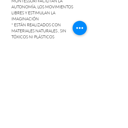
MONTESSORI FACILITAN LA
AUTONOMÍA, LOS MOVIMIENTOS
LIBRES Y ESTIMULAN LA
IMAGINACIÓN
* ESTÁN REALIZADOS CON
MATERIALES NATURALES , SIN
TÓXICOS NI PLÁSTICOS
* IDEAL PARA NIÑOS DE 1 AÑO
HASTA LOS 6 AÑOS APROX. BAJO
SUPERVISIÓN DE UN ADULTO. YA
QUE ESTÁN FABRICADOS CON
MATERIALES SUPER RESISTENTES.
*PODES COMBINARLOS CON LA
TABLA Y EL TRIANGULO!
* BASADOS EN LA PEDOGOGIA
"Montessori, Pikler y Waldorf"
MEDIDAS: 42 CM DE ALTO X 42 CM
DE ANCHO X 40 CM DE
PROFUNDIDAD.
•¡LISTO PARA PINTAR!.