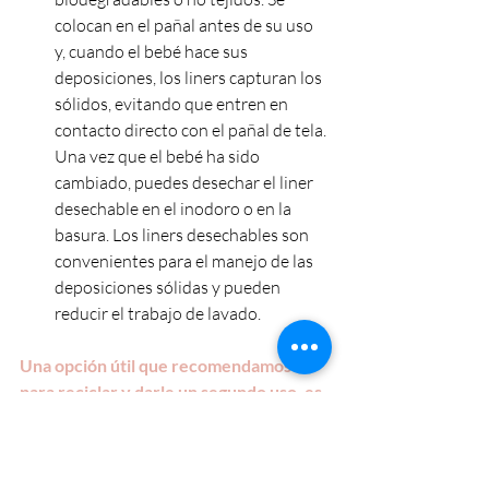
colocan en el pañal antes de su uso 
y, cuando el bebé hace sus 
deposiciones, los liners capturan los 
sólidos, evitando que entren en 
contacto directo con el pañal de tela. 
Una vez que el bebé ha sido 
cambiado, puedes desechar el liner 
desechable en el inodoro o en la 
basura. Los liners desechables son 
convenientes para el manejo de las 
deposiciones sólidas y pueden 
reducir el trabajo de lavado.
Una opción útil que recomendamos 
para reciclar y darle un segundo uso, es 
lavar a mano las toallitas húmedas 
(cuando se usan solo para limpiar orina), 
y dejarlas secar. Luego secas, son una 