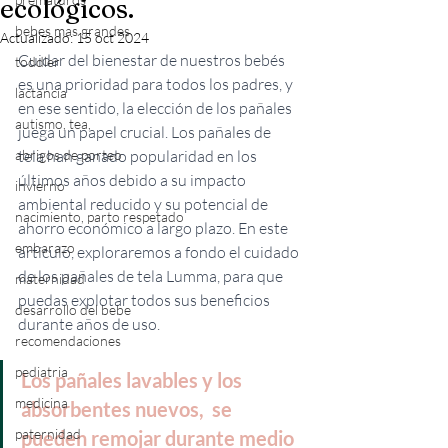
ecológicos.
bebes mas grandes
Actualizado:
15 oct 2024
Cuidar del bienestar de nuestros bebés 
toddler
es una prioridad para todos los padres, y 
lactancia
en ese sentido, la elección de los pañales 
autismo, tea,
juega un papel crucial. Los pañales de 
abrigos de porteo
tela han ganado popularidad en los 
últimos años debido a su impacto 
invierno
ambiental reducido y su potencial de 
nacimiento, parto respetado
ahorro económico a largo plazo. En este 
embarazo
artículo, exploraremos a fondo el cuidado 
de los pañales de tela Lumma, para que 
maternidad
puedas explotar todos sus beneficios 
desarrollo del bebe
durante años de uso. 
recomendaciones
pediatria
Los pañales lavables y los 
medicina
absorbentes nuevos,  se 
paternidad
pueden remojar durante medio 