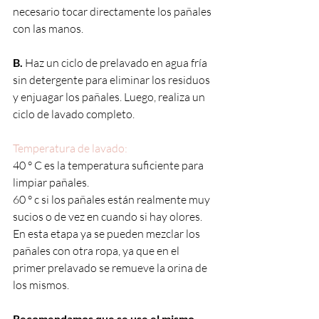
necesario tocar directamente los pañales 
con las manos. 
B.
 Haz un ciclo de prelavado en agua fría 
sin detergente para eliminar los residuos 
y enjuagar los pañales. Luego, realiza un 
ciclo de lavado completo. 
Temperatura de lavado:
40 ° C es la temperatura suficiente para 
limpiar pañales. 
60 ° c si los pañales están realmente muy 
sucios o de vez en cuando si hay olores.
En esta etapa ya se pueden mezclar los 
pañales con otra ropa, ya que en el 
primer prelavado se remueve la orina de 
los mismos. 
Recomendamos que se use el mismo 