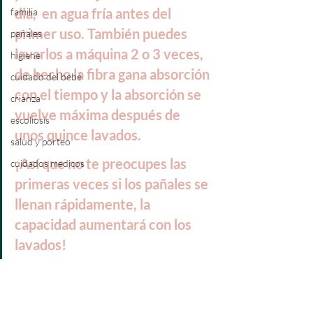
dia,  en agua fría antes del 
familia
primer uso. También puedes 
pañales
lavarlos a máquina 2 o 3 veces, 
higiene
de hecho la fibra gana absorción 
cuidado del bebé
con el tiempo y la absorción se 
crianza
vuelve máxima después de 
escoliosis
unos quince lavados. 
salud y porteo
¡Así que no te preocupes las 
cuidados medicos
primeras veces si los pañales se 
llenan rápidamente, la 
capacidad aumentará con los 
lavados! 