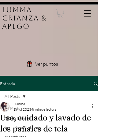
LUMMA.
Crianza &
Apego
Ver puntos
Entrada
All Posts
Lumma
All Posts
19 jul 2023
8 min de lectura
Uso, cuidado y lavado de
recién nacidos
los pañales de tela
tipos de portabebés
prematuros