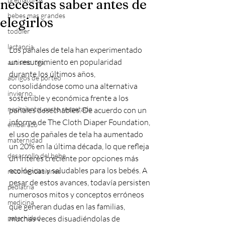
necesitas saber antes de
bebes mas grandes
elegirlos
toddler
lactancia
Los pañales de tela han experimentado 
un resurgimiento en popularidad 
autismo, tea,
durante los últimos años, 
abrigos de porteo
consolidándose como una alternativa 
invierno
sostenible y económica frente a los 
nacimiento, parto respetado
pañales desechables. De acuerdo con un 
informe de The Cloth Diaper Foundation, 
embarazo
el uso de pañales de tela ha aumentado 
maternidad
un 20% en la última década, lo que refleja 
desarrollo del bebe
un interés creciente por opciones más 
ecológicas y saludables para los bebés. A 
recomendaciones
pesar de estos avances, todavía persisten 
pediatria
numerosos mitos y conceptos erróneos 
medicina
que generan dudas en las familias, 
paternidad
muchas veces disuadiéndolas de 