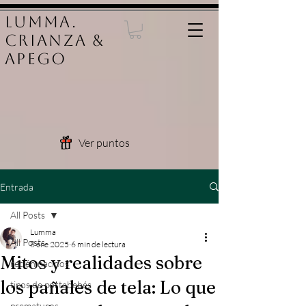
LUMMA.
Crianza &
Apego
Ver puntos
Entrada
All Posts
Lumma
All Posts
8 ene 2025
6 min de lectura
Mitos y realidades sobre
recién nacidos
los pañales de tela: Lo que
tipos de portabebés
prematuros