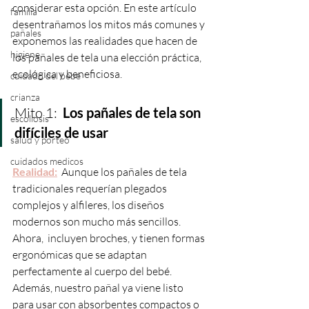
considerar esta opción. En este artículo 
familia
desentrañamos los mitos más comunes y 
pañales
exponemos las realidades que hacen de 
higiene
los pañales de tela una elección práctica, 
ecológica y beneficiosa.
cuidado del bebé
crianza
Mito 1:  
Los pañales de tela son 
escoliosis
difíciles de usar
salud y porteo
cuidados medicos
Realidad:
  Aunque los pañales de tela 
tradicionales requerían plegados 
complejos y alfileres, los diseños 
modernos son mucho más sencillos. 
Ahora,  incluyen broches, y tienen formas 
ergonómicas que se adaptan 
perfectamente al cuerpo del bebé. 
Además, nuestro pañal ya viene listo 
para usar con absorbentes compactos o 