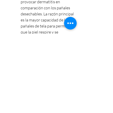
provocar dermatitis en 
comparación con los pañales 
desechables. La razón principal 
es la mayor capacidad de los 
pañales de tela para permitir 
que la piel respire y se 
mantenga más seca.
Prevalencia de infecciones 
asociadas
:
La dermatitis del pañal a 
menudo se asocia con 
infecciones secundarias, 
especialmente por hongos 
como 
Candida albicans
. Según 
un estudio en la 
Revista 
Mexicana de Pediatría
, hasta un 
20% de los casos de dermatitis 
del pañal pueden involucrar 
infecciones por hongos.