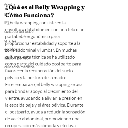
familia
¿Qué es el Belly Wrapping y 
pañales
Cómo Funciona?
El belly wrapping consiste en la 
higiene
envoltura del abdomen con una tela o un 
cuidado del bebé
portabebé ergonómico para 
crianza
proporcionar estabilidad y soporte a la 
escoliosis
zona abdominal y lumbar. En muchas 
culturas, esta técnica se ha utilizado 
salud y porteo
como parte del cuidado postparto para 
cuidados medicos
favorecer la recuperación del suelo 
pélvico y la postura de la madre.
En el embarazo, el belly wrapping se usa 
para brindar apoyo al crecimiento del 
vientre, ayudando a aliviar la presión en 
la espalda baja y el área pélvica. Durante 
el postparto, ayuda a reducir la sensación 
de vacío abdominal, promoviendo una 
recuperación más cómoda y efectiva.