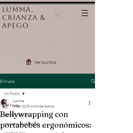
LUMMA.
Crianza &
Apego
Ver puntos
Entrada
All Posts
Lumma
All Posts
5 feb 2025
4 min de lectura
Bellywrapping con
recién nacidos
portabebés ergonómicos:
tipos de portabebés
prematuros