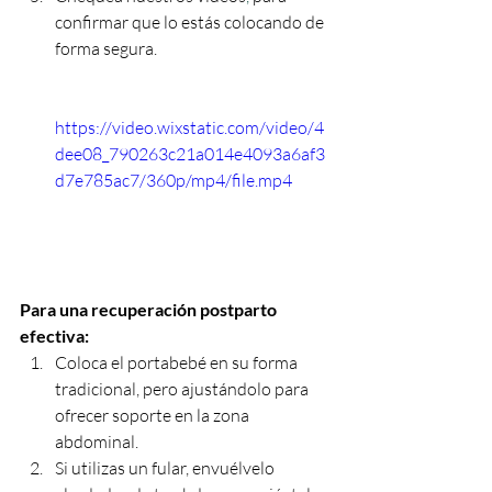
confirmar que lo estás colocando de 
forma segura. 
https://video.wixstatic.com/video/4
dee08_790263c21a014e4093a6af3
d7e785ac7/360p/mp4/file.mp4
Para una recuperación postparto 
efectiva:
Coloca el portabebé en su forma 
tradicional, pero ajustándolo para 
ofrecer soporte en la zona 
abdominal.
Si utilizas un fular, envuélvelo 