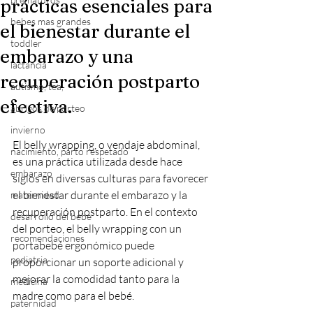
prácticas esenciales para
bebes mas grandes
el bienestar durante el
toddler
embarazo y una
lactancia
recuperación postparto
autismo, tea,
efectiva.
abrigos de porteo
invierno
El belly wrapping, o vendaje abdominal, 
nacimiento, parto respetado
es una práctica utilizada desde hace 
embarazo
siglos en diversas culturas para favorecer 
el bienestar durante el embarazo y la 
maternidad
recuperación postparto. En el contexto 
desarrollo del bebe
del porteo, el belly wrapping con un 
recomendaciones
portabebé ergonómico puede 
pediatria
proporcionar un soporte adicional y 
mejorar la comodidad tanto para la 
medicina
madre como para el bebé.
paternidad